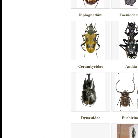
Diplognathini
Taenioderi
Cerambycidae
Anthia
Dynastidae
Euchirin