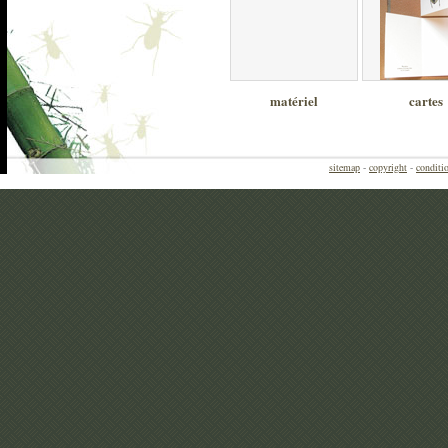
matériel
cartes
sitemap
-
copyright
-
conditio