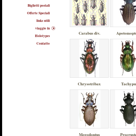
Biglietti postali
Offerte Speciali
links utili
viaggio in
Carabus div.
Apotomopt
Holotypes
Contatto
Chrysotribax
Tachypu
Megodontus
Procrust