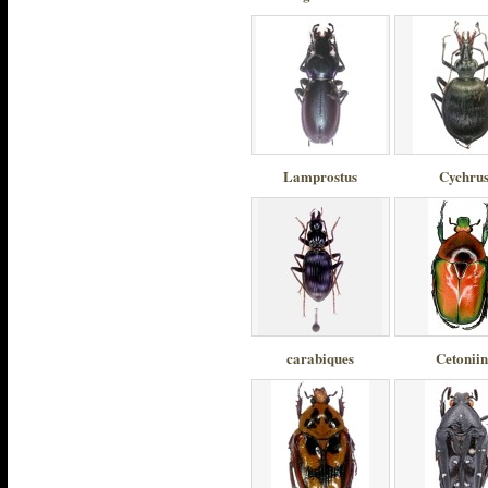
Lamprostus
Cychru
carabiques
Cetoniin