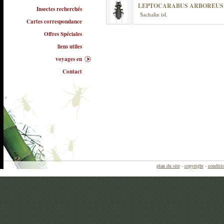
LEPTOCARABUS ARBOREUS
Insectes recherchés
Sachalin isl.
Cartes correspondance
Offres Spéciales
liens utiles
voyages en
Contact
plan du site
-
copyright
-
conditio