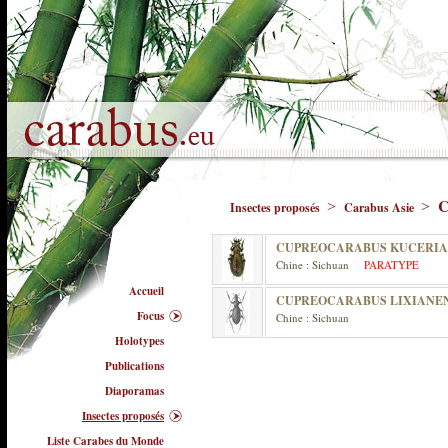
C
>
>
Insectes proposés
Carabus Asie
CUPREOCARABUS KUCERIAN
Chine : Sichuan
PARATYPE
Accueil
CUPREOCARABUS LIXIANEN
Focus
Chine : Sichuan
Holotypes
Publications
Diaporamas
Insectes proposés
Liste Carabes du Monde