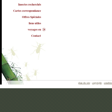
Insectes recherchés
Cartes correspondance
Offres Spéciales
liens utiles
voyages en
Contact
plan du site
-
copyright
-
conditio