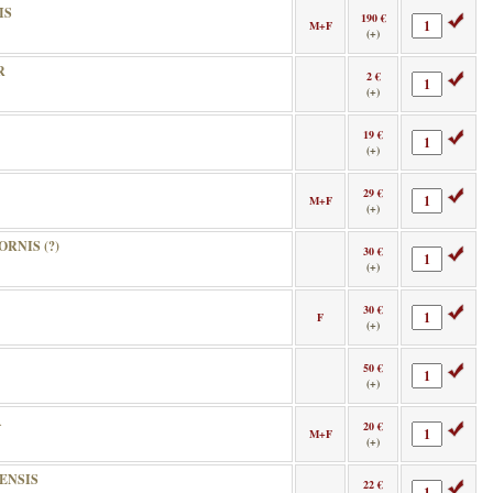
IS
190 €
M+F
(+)
R
2 €
(+)
19 €
(+)
29 €
M+F
(+)
RNIS (?)
30 €
(+)
30 €
F
(+)
50 €
(+)
A
20 €
M+F
(+)
ENSIS
22 €