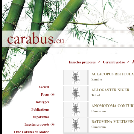
>
>
Insectes proposés
Cerambycidae
AULACOPUS RETICULA
Zambie
Accueil
ALLOGASTER NIGER
Focus
Tchad
Holotypes
ANOMOTOMA CONTUR
Publications
Cameroun
Diaporamas
BATOMENA MULTISPIN
Insectes proposés
Cameroun
Liste Carabes du Monde