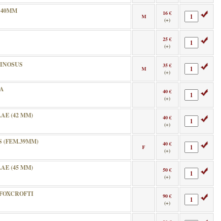
 40MM
16 €
M
(+)
25 €
(+)
PINOSUS
35 €
M
(+)
NA
40 €
(+)
E (42 MM)
40 €
(+)
 (FEM.39MM)
40 €
F
(+)
E (45 MM)
50 €
(+)
FOXCROFTI
90 €
(+)