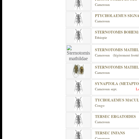
Cameroun
PTYCHOLAEMUS SIGNA
Cameroun
STERNOTOMIS BOHEMAN
Ethiopie
STERNOTOMIS MATHI
Cameroun (légèrement frotté
STERNOTOMIS MATHI
Cameroun
SYNAPTOLA (METAPTOL
Cameroun sept.
L
TYCHOLAEMUS MACULI
Congo
TERSEC ERGATOIDES
Cameroun
TERSEC INFANS
Cameroun