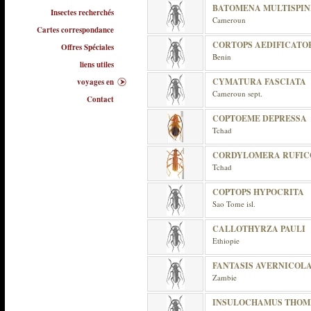
BATOMENA MULTISPIN
Insectes recherchés
Cameroun
Cartes correspondance
CORTOPS AEDIFICATO
Offres Spéciales
Benin
liens utiles
CYMATURA FASCIATA
voyages en
Cameroun sept.
Contact
COPTOEME DEPRESSA
Tchad
CORDYLOMERA RUFICO
Tchad
COPTOPS HYPOCRITA
Sao Tome isl.
CALLOTHYRZA PAULI
Ethiopie
FANTASIS AVERNICOL
Zambie
INSULOCHAMUS THOM