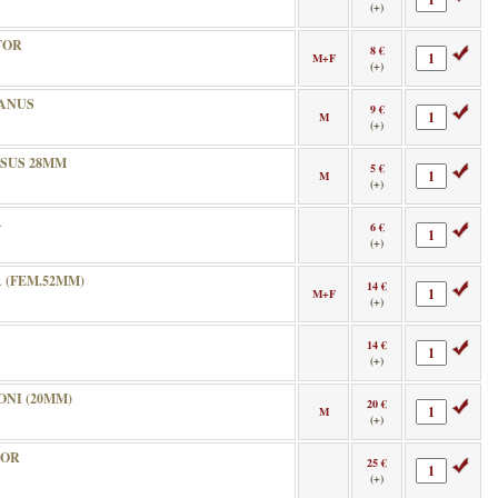
(+)
TOR
8 €
M+F
(+)
ANUS
9 €
M
(+)
SUS 28MM
5 €
M
(+)
A
6 €
(+)
(FEM.52MM)
14 €
M+F
(+)
14 €
(+)
NI (20MM)
20 €
M
(+)
TOR
25 €
(+)