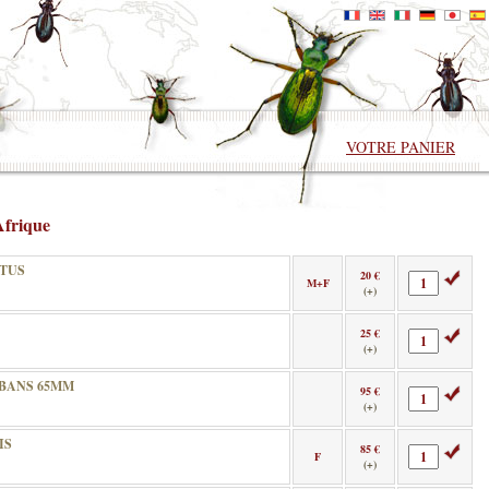
VOTRE PANIER
Afrique
TUS
20 €
M+F
(+)
25 €
(+)
BANS 65MM
95 €
(+)
IS
85 €
F
(+)