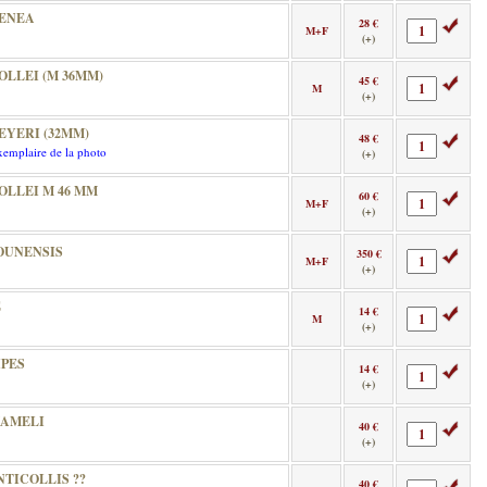
AENEA
28 €
M+F
(+)
LLEI (M 36MM)
45 €
M
(+)
YERI (32MM)
48 €
emplaire de la photo
(+)
LLEI M 46 MM
60 €
M+F
(+)
OUNENSIS
350 €
M+F
(+)
E
14 €
M
(+)
PES
14 €
(+)
HAMELI
40 €
(+)
TICOLLIS ??
40 €