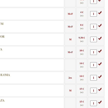
(+)
4 €
M+F
(+)
UM
8 €
M+F
(+)
TOR
9,50 €
M
(+)
TA
10 €
M+F
(+)
14 €
(+)
COLOMA
14 €
2ex
(+)
15 €
M
(+)
ATA
15 €
(+)