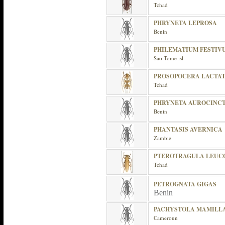
Tchad
PHRYNETA LEPROSA
Benin
PHILEMATIUM FESTIV
Sao Tome isl.
PROSOPOCERA LACTA
Tchad
PHRYNETA AUROCINC
Benin
PHANTASIS AVERNICA
Zambie
PTEROTRAGULA LEU
Tchad
PETROGNATA GIGAS
Benin
PACHYSTOLA MAMILL
Cameroun