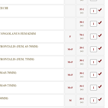
ZECHI
35 €
(+)
38 €
(+)
CONGOLANUS FEM 82MM
78 €
F
(+)
RONTALIS (FEM. 65-70MM)
20 €
M+F
(+)
RONTALIS (FEM. 75MM)
30 €
M+F
(+)
M-65-70MM)
30 €
M+F
(+)
M-69-73MM)
36 €
M+F
(+)
50MM)
20 €
M
(+)