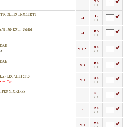
90 €
(+)
TICOLLIS TROBERTI
4 €
M
(+)
I IGNESTI (28MM)
28 €
M
(+)
LDAE
30 €
M+F A'
s)
(+)
LDAE
48 €
M+F
(+)
A) LEGALLI 2013
50 €
M+F
ocus Typ.
(+)
PES NIGRIPES
5 €
(+)
15 €
F
(+)
25 €
M+F
(+)