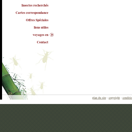
Insectes recherchés
Cartes correspondance
Offres Spéciales
liens utiles
voyages en
Contact
plan du site
-
copyright
-
conditio