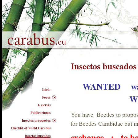
Insectos buscados
WANTED w
Inicio
W
Focus
Galerias
Publicaciones
You have Beetles to pro
Insectos propuestos
for Beetles Carabidae but 
Checkist of world Carabus
exchange : to half
Insectos buscados