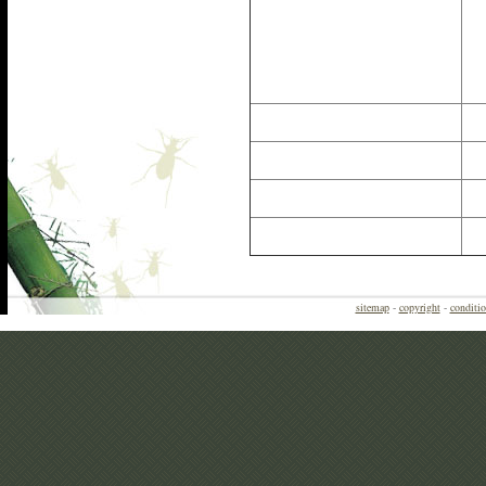
sitemap
-
copyright
-
conditio