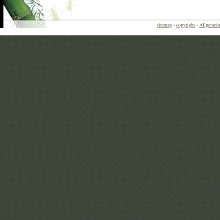
sitemap
-
copyright
-
Allgemein