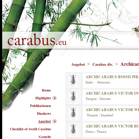
Archica
>
>
Angebot
Carabus div.
ARCHICARABUS ROSSII PIR
Italie : Abruzzes
Home
ARCHICARABUS VICTOR IN
Highlights
Turquie : Giresun
Publikationen
ARCHICARABUS VICTOR W
Diashows
Turquie : Istambul
Angebot
ARCHICARABUS VICTOR BU
Checklist of world Carabus
Grèce : Thrace
Gesucht